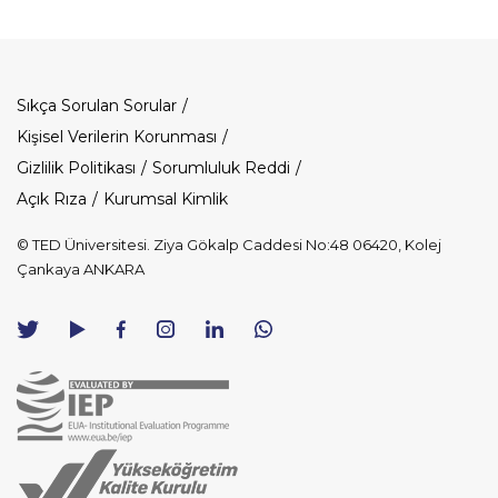
Dipnot
Sıkça Sorulan Sorular
Kişisel Verilerin Korunması
Gizlilik Politikası
Sorumluluk Reddi
Açık Rıza
Kurumsal Kimlik
© TED Üniversitesi. Ziya Gökalp Caddesi No:48 06420, Kolej
Çankaya ANKARA
TED
TED
TED
TED
TED
Üniversitesi
Üniversitesi
Üniversitesi
Üniversitesi
Üniversitesi
WhatsApp
Twitter
YouTube
Facebook
Instagram
LinkedIn
ile
sayfası
kanalı
sayfası
sayfası
sayfası
iletişime
geç