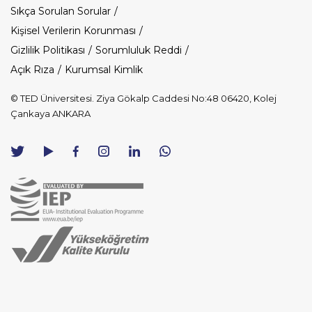
Dipnot
Sıkça Sorulan Sorular
Kişisel Verilerin Korunması
Gizlilik Politikası
Sorumluluk Reddi
Açık Rıza
Kurumsal Kimlik
© TED Üniversitesi. Ziya Gökalp Caddesi No:48 06420, Kolej
Çankaya ANKARA
TED
TED
TED
TED
TED
Üniversitesi
Üniversitesi
Üniversitesi
Üniversitesi
Üniversitesi
WhatsApp
Twitter
YouTube
Facebook
Instagram
LinkedIn
ile
sayfası
kanalı
sayfası
sayfası
sayfası
iletişime
geç